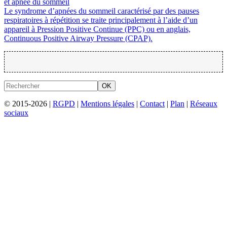
et apnée du sommeil
Le syndrome d’apnées du sommeil caractérisé par des pauses
respiratoires à répétition se traite principalement à l’aide d’un
appareil à Pression Positive Continue (PPC) ou en anglais,
Continuous Positive Airway Pressure (CPAP).
OK
© 2015-2026 |
RGPD
|
Mentions légales
|
Contact
|
Plan
|
Réseaux
sociaux