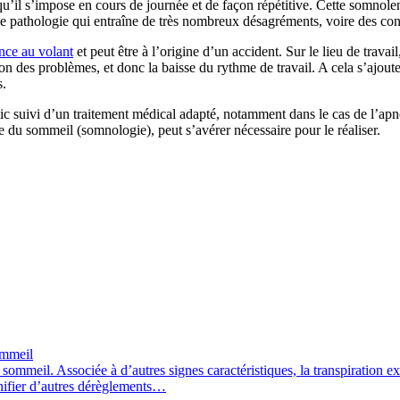
’il s’impose en cours de journée et de façon répétitive. Cette somnolenc
ne pathologie qui entraîne de très nombreux désagréments, voire des co
nce au volant
et peut être à l’origine d’un accident. Sur le lieu de trava
ion des problèmes, et donc la baisse du rythme de travail. A cela s’ajoute
s.
tic suivi d’un traitement médical adapté, notamment dans le cas de l’a
 du sommeil (somnologie), peut s’avérer nécessaire pour le réaliser.
ommeil
eil. Associée à d’autres signes caractéristiques, la transpiration exces
nifier d’autres dérèglements…