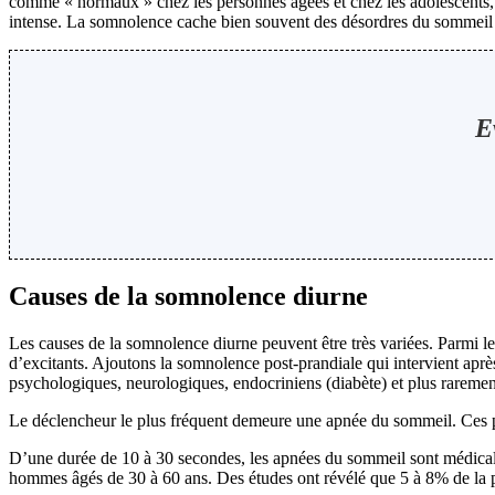
comme « normaux » chez les personnes âgées et chez les adolescents, 
intense. La somnolence cache bien souvent des désordres du sommeil qu
E
Causes de la somnolence diurne
Les causes de la somnolence diurne peuvent être très variées. Parmi les
d’excitants. Ajoutons la somnolence post-prandiale qui intervient après
psychologiques, neurologiques, endocriniens (diabète) et plus rareme
Le déclencheur le plus fréquent demeure une apnée du sommeil. Ces paus
D’une durée de 10 à 30 secondes, les apnées du sommeil sont médicale
hommes âgés de 30 à 60 ans. Des études ont révélé que 5 à 8% de la 