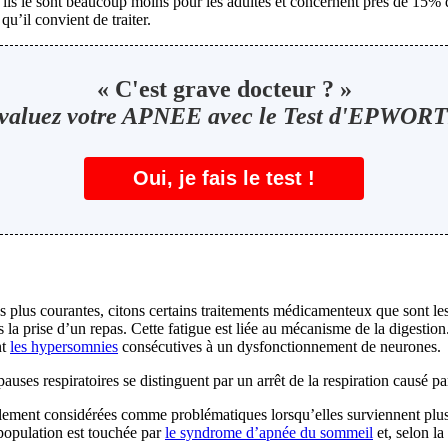
ils le sont beaucoup moins pour les adultes et concernent près de 15% 
’il convient de traiter.
« C'est grave docteur ? »
valuez votre APNEE avec le Test d'EPWOR
Oui, je fais le test !
 plus courantes, citons certains traitements médicamenteux que sont les s
 la prise d’un repas. Cette fatigue est liée au mécanisme de la digestion
nt
les hypersomnies
consécutives à un dysfonctionnement de neurones.
es respiratoires se distinguent par un arrêt de la respiration causé pa
ment considérées comme problématiques lorsqu’elles surviennent plus de
population est touchée par
le syndrome d’apnée du sommeil
et, selon l