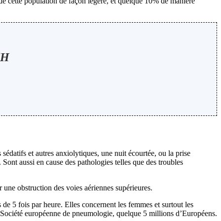
de cette population de façon légère, et quelque 10% de manière
TH
édatifs et autres anxiolytiques, une nuit écourtée, ou la prise
. Sont aussi en cause des pathologies telles que des troubles
r une obstruction des voies aériennes supérieures.
 5 fois par heure. Elles concernent les femmes et surtout les
a Société européenne de pneumologie, quelque 5 millions d’Européens.