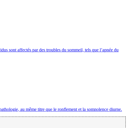
dus sont affectés par des troubles du sommeil, tels que l’apnée du
 pathologie, au même titre que le ronflement et la somnolence diurne.