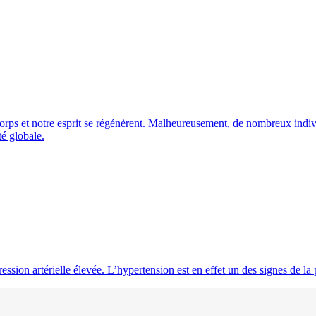
corps et notre esprit se régénèrent. Malheureusement, de nombreux indivi
té globale.
ssion artérielle élevée. L’hypertension est en effet un des signes de la