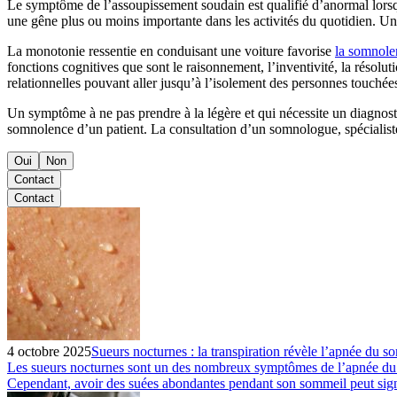
Le symptôme de l’assoupissement soudain est qualifié d’anormal lorsqu
une gêne plus ou moins importante dans les activités du quotidien. U
La monotonie ressentie en conduisant une voiture favorise
la somnole
fonctions cognitives que sont le raisonnement, l’inventivité, la résolut
relationnelles pouvant aller jusqu’à l’isolement des personnes touchée
Un symptôme à ne pas prendre à la légère et qui nécessite un diagnos
somnolence d’un patient. La consultation d’un somnologue, spécialiste
Oui
Non
Contact
Contact
4 octobre 2025
Sueurs nocturnes : la transpiration révèle l’apnée du s
Les sueurs nocturnes sont un des nombreux symptômes de l’apnée du somm
Cependant, avoir des suées abondantes pendant son sommeil peut sig